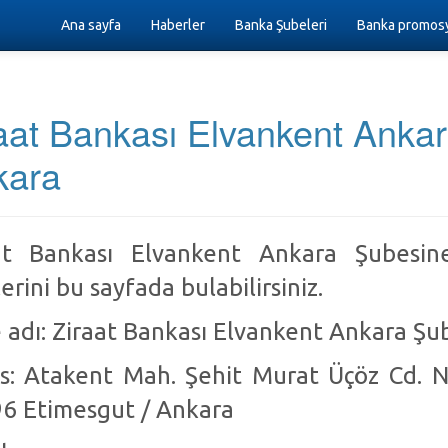
Ana sayfa
Haberler
Banka Şubeleri
Banka promosy
aat Bankası Elvankent Anka
kara
at Bankası Elvankent Ankara Şubesin
lerini bu sayfada bulabilirsiniz.
 adı: Ziraat Bankası Elvankent Ankara Şu
s: Atakent Mah. Şehit Murat Üçöz Cd. 
6 Etimesgut / Ankara