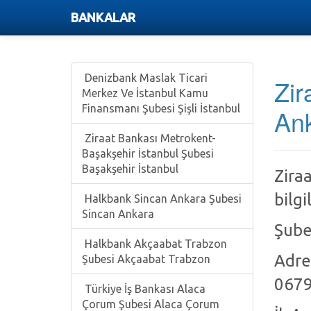
BANKALAR
Denizbank Maslak Ticari
Zir
Merkez Ve İstanbul Kamu
Finansmanı Şubesi Şişli İstanbul
An
Ziraat Bankası Metrokent-
Başakşehir İstanbul Şubesi
Başakşehir İstanbul
Zira
bilgi
Halkbank Sincan Ankara Şubesi
Sincan Ankara
Şube
Halkbank Akçaabat Trabzon
Adre
Şubesi Akçaabat Trabzon
0679
Türkiye İş Bankası Alaca
Çorum Şubesi Alaca Çorum