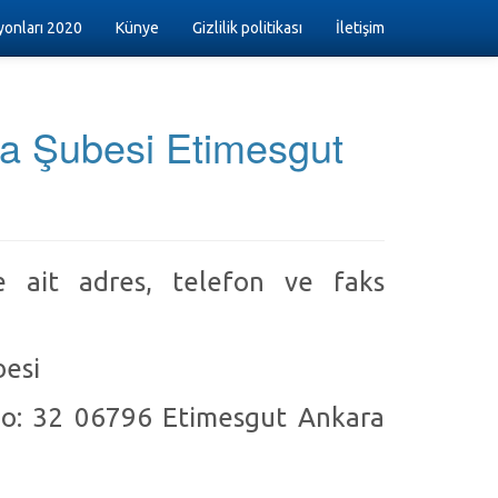
onları 2020
Künye
Gizlilik politikası
İletişim
ra Şubesi Etimesgut
e ait adres, telefon ve faks
besi
No: 32 06796 Etimesgut Ankara